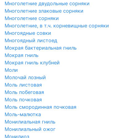
Многолетние двудольные сорняки
Многолетние злаковые сорняки
Многолетние сорняки
Многолетние, в т.ч. корневищные сорняки
Многоядные совки
Многоядный листоед
Мокрая бактериальная гниль
Мокрая гниль
Мокрая гниль клубней
Моли
Молочай лозный
Моль листовая
Моль побеговая
Моль почковая
Моль смородинная почковая
Моль-малютка
Монилиальная гниль
Монилиальный ожог
Монилиоз