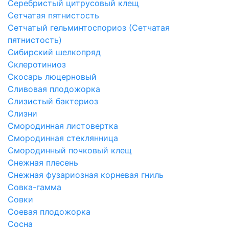
Серебристый цитрусовый клещ
Сетчатая пятнистость
Сетчатый гельминтоспориоз (Сетчатая
пятнистость)
Сибирский шелкопряд
Склеротиниоз
Скосарь люцерновый
Сливовая плодожорка
Слизистый бактериоз
Слизни
Смородинная листовертка
Смородинная стеклянница
Смородинный почковый клещ
Снежная плесень
Снежная фузариозная корневая гниль
Совка-гамма
Совки
Соевая плодожорка
Сосна