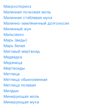
Макроспориоз
Малинная почковая моль
Малинная стеблевая муха
Малинно-земляничный долгоносик
Малинный жук
Мальсекко
Марь (виды)
Марь белая
Матовый мертвоед
Медведка
Медяница
Мертвоеды
Метлица
Метлица обыкновенная
Метлица полевая
Милдью
Минирующая моль
Минирующая муха