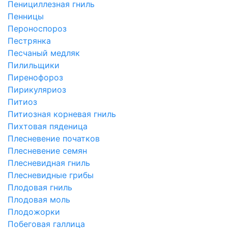
Пенициллезная гниль
Пенницы
Пероноспороз
Пестрянка
Песчаный медляк
Пилильщики
Пиренофороз
Пирикуляриоз
Питиоз
Питиозная корневая гниль
Пихтовая пяденица
Плесневение початков
Плесневение семян
Плесневидная гниль
Плесневидные грибы
Плодовая гниль
Плодовая моль
Плодожорки
Побеговая галлица