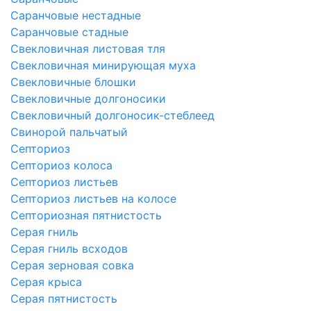
Саранчовые нестадные
Саранчовые стадные
Свекловичная листовая тля
Свекловичная минирующая муха
Свекловичные блошки
Свекловичные долгоносики
Свекловичный долгоносик-стеблеед
Свинорой пальчатый
Септориоз
Септориоз колоса
Септориоз листьев
Септориоз листьев на колосе
Септориозная пятнистость
Серая гниль
Серая гниль всходов
Серая зерновая совка
Серая крыса
Серая пятнистость