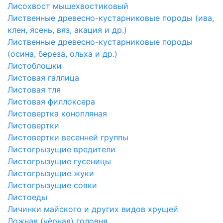
Лисохвост мышехвостиковый
Лиственные древесно-кустарниковые породы (ива,
клен, ясень, вяз, акация и др.)
Лиственные древесно-кустарниковые породы
(осина, береза, ольха и др.)
Листоблошки
Листовая галлица
Листовая тля
Листовая филлоксера
Листовертка конопляная
Листовертки
Листовертки весенней группы
Листогрызущие вредители
Листогрызущие гусеницы
Листогрызущие жуки
Листогрызущие совки
Листоеды
Личинки майского и других видов хрущей
Ложная (чёрная) головня