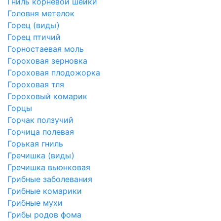
Гниль корневой шейки
Головня метелок
Горец (виды)
Горец птичий
Горностаевая моль
Гороховая зерновка
Гороховая плодожорка
Гороховая тля
Гороховый комарик
Горцы
Горчак ползучий
Горчица полевая
Горькая гниль
Гречишка (виды)
Гречишка вьюнковая
Грибные заболевания
Грибные комарики
Грибные мухи
Грибы родов фома