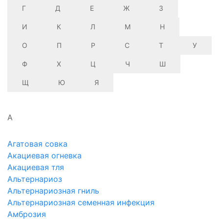
Г
Д
Е
Ж
З
И
К
Л
М
Н
О
П
Р
С
Т
У
Ф
Х
Ц
Ч
Ш
Щ
Ю
Я
А
Агатовая совка
Акациевая огневка
Акациевая тля
Альтернариоз
Альтернариозная гниль
Альтернариозная семенная инфекция
Амброзия