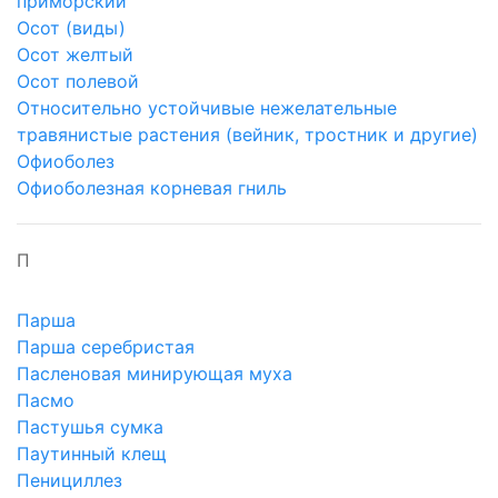
приморский
Осот (виды)
Осот желтый
Осот полевой
Относительно устойчивые нежелательные
травянистые растения (вейник, тростник и другие)
Офиоболез
Офиоболезная корневая гниль
П
Парша
Парша серебристая
Пасленовая минирующая муха
Пасмо
Пастушья сумка
Паутинный клещ
Пенициллез