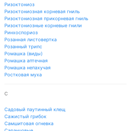
Ризоктониоз
Ризоктониозная корневая гниль
Ризоктониозная прикорневая гниль
Ризоктониозные корневые гнили
Ринхоспориоз
Розанная листовертка
Розанный трипс
Ромашка (виды)
Ромашка аптечная
Ромашка непахучая
Ростковая муха
С
Садовый паутинный клещ
Сажистый грибок
Самшитовая огневка
Саранчовые