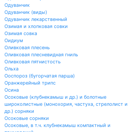
Одуванчик
Одуванчик (виды)
Одуванчик лекарственный
Озимая и хлопковая совки
Озимая совка
Оидиум
Оливковая плесень
Оливковая плесневидная гниль
Оливковая пятнистость
Ольха
Ооспороз (бугорчатая парша)
Оранжерейный трипс
Осина
Осоковые (клубнекамыш и др.) и болотные
широколистные (монохория, частуха, стрелолист и
др.) сорняки
Осоковые сорняки
Осоковые, в т.ч. клубнекамыш компактный и