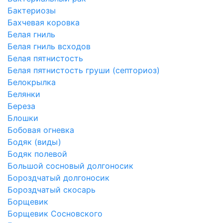
Бактериозы
Бахчевая коровка
Белая гниль
Белая гниль всходов
Белая пятнистость
Белая пятнистость груши (септориоз)
Белокрылка
Белянки
Береза
Блошки
Бобовая огневка
Бодяк (виды)
Бодяк полевой
Большой сосновый долгоносик
Бороздчатый долгоносик
Бороздчатый скосарь
Борщевик
Борщевик Сосновского