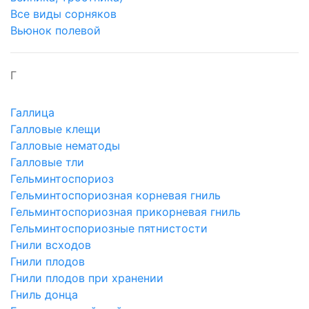
Все виды сорняков
Вьюнок полевой
Г
Галлица
Галловые клещи
Галловые нематоды
Галловые тли
Гельминтоспориоз
Гельминтоспориозная корневая гниль
Гельминтоспориозная прикорневая гниль
Гельминтоспориозные пятнистости
Гнили всходов
Гнили плодов
Гнили плодов при хранении
Гниль донца