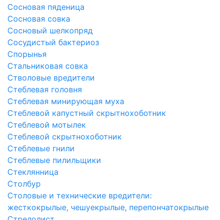
Сосновая пяденица
Сосновая совка
Сосновый шелкопряд
Сосудистый бактериоз
Спорынья
Стальниковая совка
Стволовые вредители
Стеблевая головня
Стеблевая минирующая муха
Стеблевой капустный скрытнохоботник
Стеблевой мотылек
Стеблевой скрытнохоботник
Стеблевые гнили
Стеблевые пилильщики
Стеклянница
Столбур
Столовые и технические вредители:
жесткокрылые, чешуекрылые, перепончатокрылые
Стрелолист