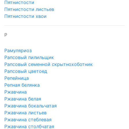
Пятнистости
Пятнистости листьев
Пятнистости хвои
Р
Рамуляриоз
Рапсовый пилильщик
Рапсовый семенной скрытнохоботник
Рапсовый цветоед
Репейница
Репная белянка
Ржавчина
Ржавчина белая
Ржавчина бокальчатая
Ржавчина листьев
Ржавчина стеблевая
Ржавчина столбчатая