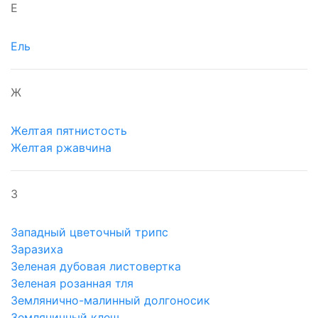
Е
Ель
Ж
Желтая пятнистость
Желтая ржавчина
З
Западный цветочный трипс
Заразиха
Зеленая дубовая листовертка
Зеленая розанная тля
Землянично-малинный долгоносик
Земляничный клещ