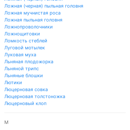
Ложная (черная) пыльная головня
Ложная мучнистая роса
Ложная пыльная головня
Ложнопроволочники
Ложнощитовки
Ломкость стеблей
Луговой мотылек
Луковая муха
Льняная плодожорка
Льняной трипс
Льняные блошки
Лютики
Люцерновая совка
Люцерновая толстоножка
Люцерновый клоп
М