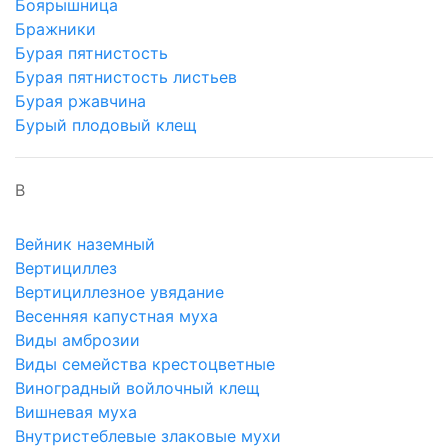
Боярышница
Бражники
Бурая пятнистость
Бурая пятнистость листьев
Бурая ржавчина
Бурый плодовый клещ
В
Вейник наземный
Вертициллез
Вертициллезное увядание
Весенняя капустная муха
Виды амброзии
Виды семейства крестоцветные
Виноградный войлочный клещ
Вишневая муха
Внутристеблевые злаковые мухи