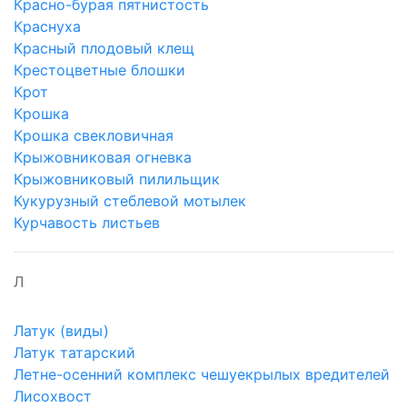
Красно-бурая пятнистость
Краснуха
Красный плодовый клещ
Крестоцветные блошки
Крот
Крошка
Крошка свекловичная
Крыжовниковая огневка
Крыжовниковый пилильщик
Кукурузный стеблевой мотылек
Курчавость листьев
Л
Латук (виды)
Латук татарский
Летне-осенний комплекс чешуекрылых вредителей
Лисохвост