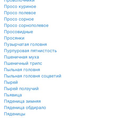
Просо куриное
Просо полевое
Просо сорное
Просо сорнополевое
Просовидные
Просянки
Пузырчатая головня
Пурпуровая пятнистость
Пшеничная муха
Пшеничный трипс
Пыльная головня
Пыльная головня соцветий
Пырей
Пырей ползучий
Пьявица
Пяденица зимняя
Пяденица обдирало
Пяденицы