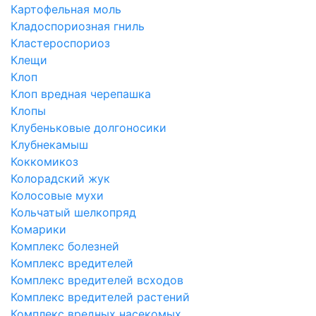
Картофельная моль
Кладоспориозная гниль
Кластероспориоз
Клещи
Клоп
Клоп вредная черепашка
Клопы
Клубеньковые долгоносики
Клубнекамыш
Коккомикоз
Колорадский жук
Колосовые мухи
Кольчатый шелкопряд
Комарики
Комплекс болезней
Комплекс вредителей
Комплекс вредителей всходов
Комплекс вредителей растений
Комплекс вредных насекомых