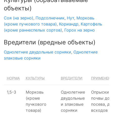
объекты)
Соя (на зерно)
,
Подсолнечник
,
Нут
,
Морковь
(кроме пучкового товара)
,
Кориандр
,
Картофель
(кроме раннеспелых сортов)
,
Горох на зерно
Вредители
(вредные объекты)
Однолетние двудольные сорняки
,
Однолетние
злаковые сорняки
НОРМА
КУЛЬТУРЫ
ВРЕДИТЕЛИ
ПРИМЕНЕН
1,5-3
Морковь
Однолетние
Опрыскив
(кроме
двудольные
почвы до
пучкового
и злаковые
посева, до
товара)
сорняки
всходов