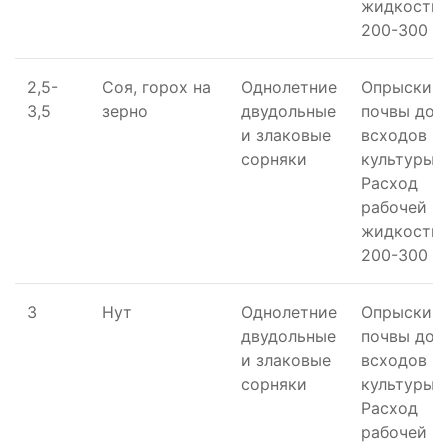
жидкости 
200-300 л/
2,5-
Соя, горох на
Однолетние
Опрыскив
3,5
зерно
двудольные
почвы до
и злаковые
всходов
сорняки
культуры.
Расход
рабочей
жидкости 
200-300 л/
3
Нут
Однолетние
Опрыскив
двудольные
почвы до
и злаковые
всходов
сорняки
культуры.
Расход
рабочей