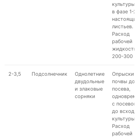
культуры 
в фазе 1-2
настоящи
листьев.
Расход
рабочей
жидкости 
200-300 л/
2-3,5
Подсолнечник
Однолетние
Опрыскив
двудольные
почвы до
и злаковые
посева,
сорняки
одновреме
с посевом
до всходо
культуры.
Расход
рабочей