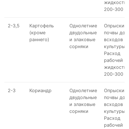
жидкости 
200-300 л/
2-3,5
Картофель
Однолетние
Опрыскив
(кроме
двудольные
почвы до
раннего)
и злаковые
всходов
сорняки
культуры.
Расход
рабочей
жидкости 
200-300 л/
2-3
Кориандр
Однолетние
Опрыскив
двудольные
почвы до
и злаковые
всходов
сорняки
культуры.
Расход
рабочей