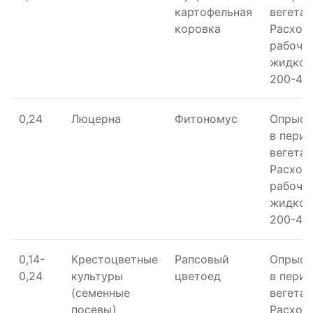
картофельная
вегетац
коровка
Расход
рабоче
жидкос
200-400
0,24
Люцерна
Фитономус
Опрыск
в пери
вегетац
Расход
рабоче
жидкос
200-400
0,14-
Крестоцветные
Рапсовый
Опрыск
0,24
культуры
цветоед
в пери
(семенные
вегетац
посевы)
Расход