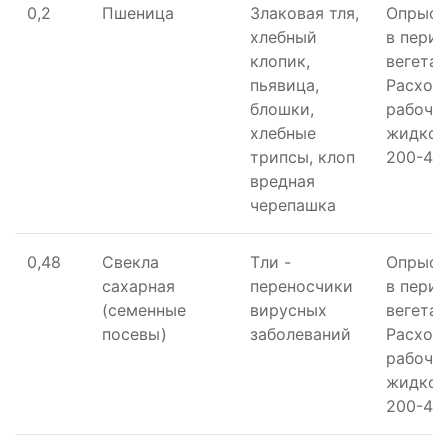
0,2
Пшеница
Злаковая тля,
Опрыск
хлебный
в пери
клопик,
вегетац
пьявица,
Расход
блошки,
рабоче
хлебные
жидкос
трипсы, клоп
200-400
вредная
черепашка
0,48
Свекла
Тли -
Опрыск
сахарная
переносчики
в пери
(семенные
вирусных
вегетац
посевы)
заболеваний
Расход
рабоче
жидкос
200-400