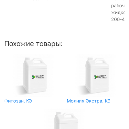
рабоче
жидкос
200-400
Похожие товары:
Фитозан, КЭ
Молния Экстра, КЭ