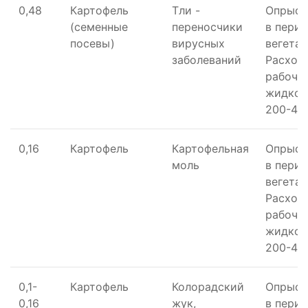
0,48
Картофель
Тли -
Опрыск
(семенные
переносчики
в пери
посевы)
вирусных
вегетац
заболеваний
Расход
рабоче
жидкос
200-400
0,16
Картофель
Картофельная
Опрыск
моль
в пери
вегетац
Расход
рабоче
жидкос
200-400
0,1-
Картофель
Колорадский
Опрыск
0,16
жук,
в пери