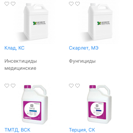
Клад, КС
Скарлет, МЭ
Инсектициды
Фунгициды
медицинские
ТМТД, ВСК
Терция, СК