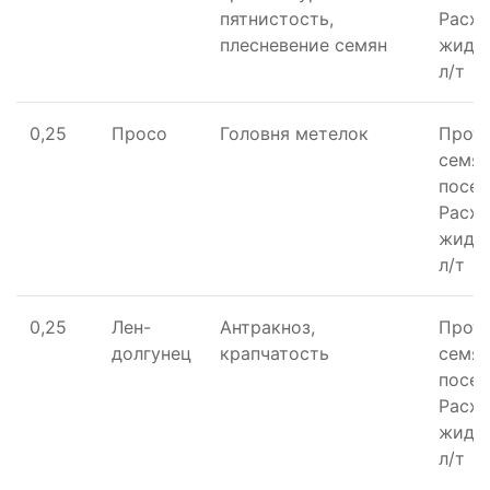
пятнистость,
Расхо
плесневение семян
жидко
л/т
0,25
Просо
Головня метелок
Прот
семян
посев
Расхо
жидко
л/т
0,25
Лен-
Антракноз,
Прот
долгунец
крапчатость
семян
посев
Расхо
жидко
л/т