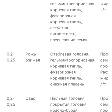
гельминтоспориозная
жидко
корневая гниль,
л/т
фузариозная
корневая гниль,
сетчатая
пятнистость,
плесневение семян
0,2-
Рожь
Стеблевая головня,
Прот
0,25
озимая
гельминтоспориозная
семян
корневая гниль,
посев
фузариозная
Расхо
корневая гниль,
жидко
снежная плесень
л/т
0,2-
Овес
Пыльная головня,
Прот
0,25
покрытая головня,
семян
красно-бурая
посев