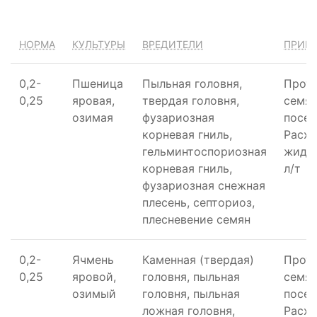
НОРМА
КУЛЬТУРЫ
ВРЕДИТЕЛИ
ПРИМ
0,2-
Пшеница
Пыльная головня,
Прот
0,25
яровая,
твердая головня,
семян
озимая
фузариозная
посев
корневая гниль,
Расхо
гельминтоспориозная
жидко
корневая гниль,
л/т
фузариозная снежная
плесень, септориоз,
плесневение семян
0,2-
Ячмень
Каменная (твердая)
Прот
0,25
яровой,
головня, пыльная
семян
озимый
головня, пыльная
посев
ложная головня,
Расхо