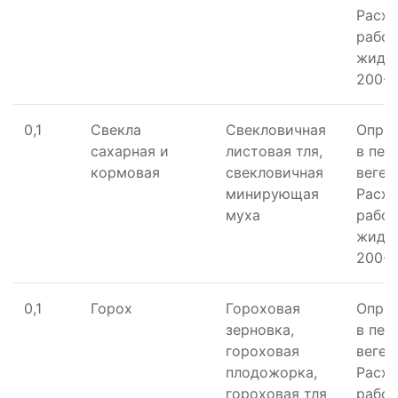
Расх
рабо
жидко
200-4
0,1
Свекла
Свекловичная
Опры
сахарная и
листовая тля,
в пер
кормовая
свекловичная
вегет
минирующая
Расх
муха
рабо
жидко
200-4
0,1
Горох
Гороховая
Опры
зерновка,
в пер
гороховая
вегет
плодожорка,
Расх
гороховая тля
рабо