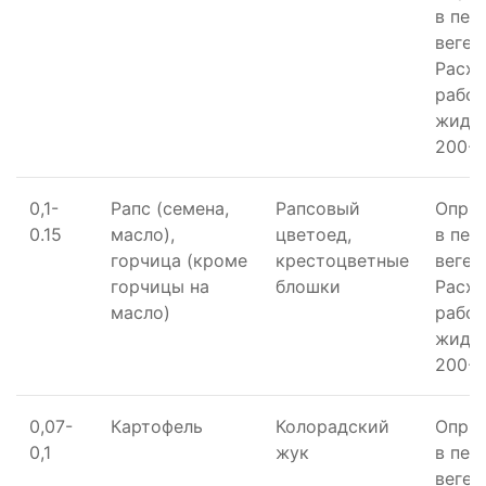
в пер
вегет
Расх
рабо
жидко
200-4
0,1-
Рапс (семена,
Рапсовый
Опры
0.15
масло),
цветоед,
в пер
горчица (кроме
крестоцветные
вегет
горчицы на
блошки
Расх
масло)
рабо
жидко
200-4
0,07-
Картофель
Колорадский
Опры
0,1
жук
в пер
вегет