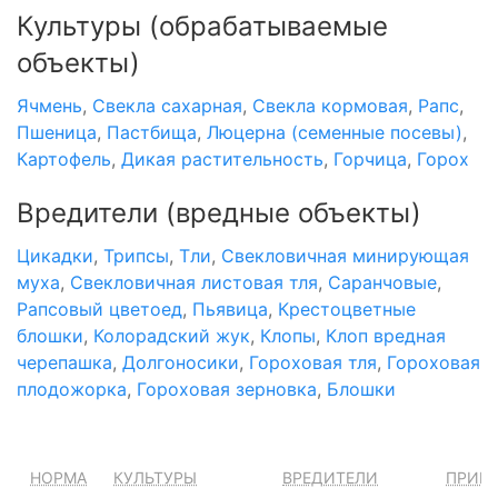
Культуры
(обрабатываемые
объекты)
Ячмень
,
Свекла сахарная
,
Свекла кормовая
,
Рапс
,
Пшеница
,
Пастбища
,
Люцерна (семенные посевы)
,
Картофель
,
Дикая растительность
,
Горчица
,
Горох
Вредители
(вредные объекты)
Цикадки
,
Трипсы
,
Тли
,
Свекловичная минирующая
муха
,
Свекловичная листовая тля
,
Саранчовые
,
Рапсовый цветоед
,
Пьявица
,
Крестоцветные
блошки
,
Колорадский жук
,
Клопы
,
Клоп вредная
черепашка
,
Долгоносики
,
Гороховая тля
,
Гороховая
плодожорка
,
Гороховая зерновка
,
Блошки
НОРМА
КУЛЬТУРЫ
ВРЕДИТЕЛИ
ПРИМ