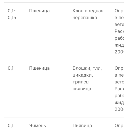
0,1-
Пшеница
Клоп вредная
Опры
0,15
черепашка
в пер
вегет
Расх
рабо
жидко
200-4
0,1
Пшеница
Блошки, тли,
Опры
цикадки,
в пер
трипсы,
вегет
пьявица
Расх
рабо
жидко
200-4
0,1
Ячмень
Пьявица
Опры