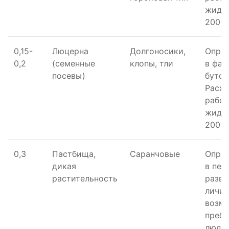
жидко
200-4
0,15-
Люцерна
Долгоносики,
Опры
0,2
(семенные
клопы, тли
в фаз
посевы)
бутон
Расх
рабо
жидко
200-4
0,3
Пастбища,
Саранчовые
Опры
дикая
в пер
растительность
разви
личин
возм
преб
людей