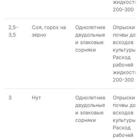
жидкости 
200-300 л/
2,5-
Соя, горох на
Однолетние
Опрыскив
3,5
зерно
двудольные
почвы до
и злаковые
всходов
сорняки
культуры.
Расход
рабочей
жидкости 
200-300 л/
3
Нут
Однолетние
Опрыскив
двудольные
почвы до
и злаковые
всходов
сорняки
культуры.
Расход
рабочей