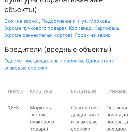
объекты)
Соя (на зерно)
,
Подсолнечник
,
Нут
,
Морковь
(кроме пучкового товара)
,
Кориандр
,
Картофель
(кроме раннеспелых сортов)
,
Горох на зерно
Вредители
(вредные объекты)
Однолетние двудольные сорняки
,
Однолетние
злаковые сорняки
НОРМА
КУЛЬТУРЫ
ВРЕДИТЕЛИ
ПРИМЕНЕН
1,5-3
Морковь
Однолетние
Опрыскив
(кроме
двудольные
почвы до
пучкового
и злаковые
посева, до
товара)
сорняки
всходов