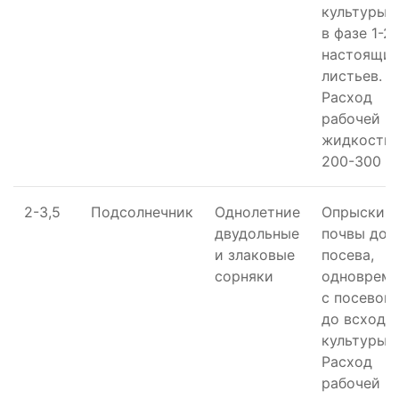
культуры 
в фазе 1-2
настоящи
листьев.
Расход
рабочей
жидкости 
200-300 л/
2-3,5
Подсолнечник
Однолетние
Опрыскив
двудольные
почвы до
и злаковые
посева,
сорняки
одновреме
с посевом
до всходо
культуры.
Расход
рабочей