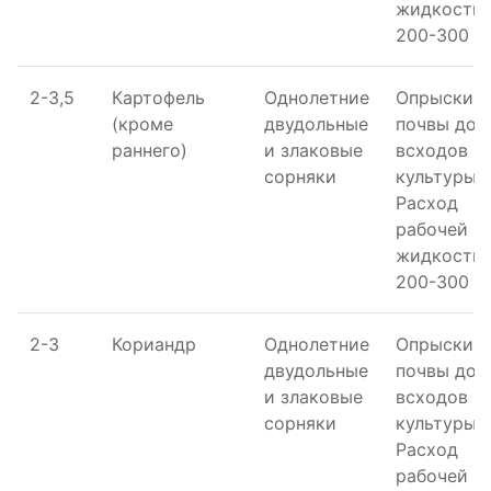
жидкости 
200-300 л/
2-3,5
Картофель
Однолетние
Опрыскив
(кроме
двудольные
почвы до
раннего)
и злаковые
всходов
сорняки
культуры.
Расход
рабочей
жидкости 
200-300 л/
2-3
Кориандр
Однолетние
Опрыскив
двудольные
почвы до
и злаковые
всходов
сорняки
культуры.
Расход
рабочей