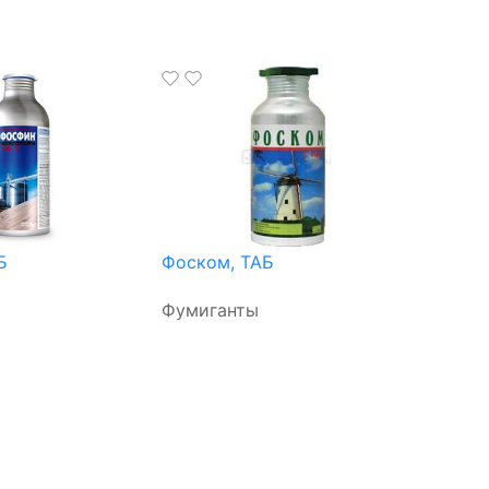
Б
Фоском, ТАБ
Фумиганты